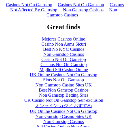
Casinos Not On Gamstop
Casinos Not On Gamstop
Casinos
Not Affected By Gamstop
Non Gamstop Casinos
Non
Gamstop Casinos
Great finds
Mejores Casinos Online
Casino Non Aams Sicuri
Best No KYC Casinos
Non Gamstop Casinos
Casino Not On Gamstop
Casinos Not On Gamstop
Migliori Siti Casino Online
UK Online Casinos Not On Gamstop
Slots Not On Gamstop
Non Gamstop Casino Sites UK
Best Non Gamstop Casinos
Non Gamstop Betting Sites
UK Casino Not On Gamstop Self-exclusion
オンライン カジノ おすすめ
UK Online Casinos Not On Gamstop
Non Gamstop Casino Sites UK
Non Gamstop Casinos
Siti Casino Online Non Aams